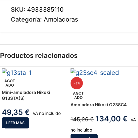
SKU:
4933385110
Categoría:
Amoladoras
Productos relacionados
AGOT
-8%
ADO
Mini-amoladora Hikoki
AGOT
ADO
G13STA(S)
Amoladora Hikoki G23SC4
49,35
€
IVA no incluido
134,00
€
145,26
€
IVA
LEER MÁS
no incluido