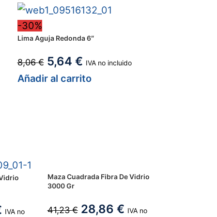
-30%
Lima Aguja Redonda 6″
5,64
€
8,06
€
IVA no incluido
Añadir al carrito
Maza Cuadrada Fibra De Vidrio
Vidrio
3000 Gr
28,86
€
€
41,23
€
IVA no
IVA no