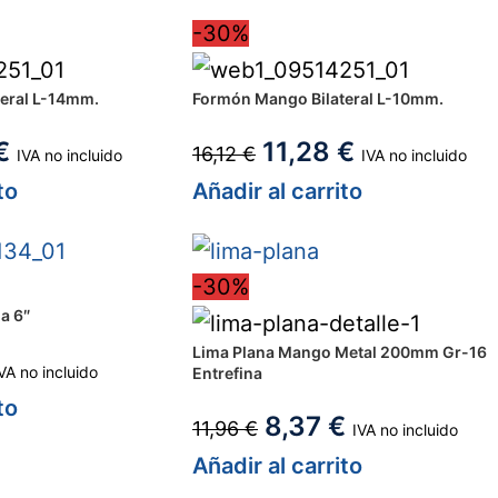
-30%
eral L-14mm.
Formón Mango Bilateral L-10mm.
€
11,28
€
16,12
€
IVA no incluido
IVA no incluido
to
Añadir al carrito
-30%
a 6″
Lima Plana Mango Metal 200mm Gr-16
VA no incluido
Entrefina
to
8,37
€
11,96
€
IVA no incluido
Añadir al carrito