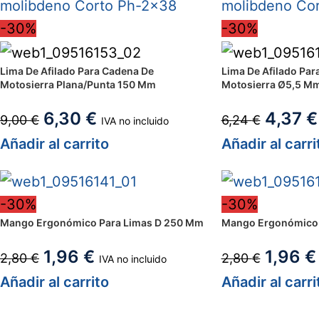
-30%
-30%
Lima De Afilado Para Cadena De
Lima De Afilado Par
Motosierra Plana/Punta 150 Mm
Motosierra Ø5,5 M
6,30
€
4,37
€
9,00
€
6,24
€
IVA no incluido
Añadir al carrito
Añadir al carri
-30%
-30%
Mango Ergonómico Para Limas D 250 Mm
Mango Ergonómico 
1,96
€
1,96
€
2,80
€
2,80
€
IVA no incluido
Añadir al carrito
Añadir al carri