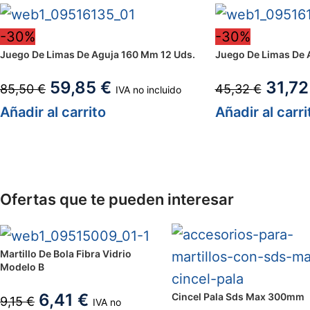
-30%
-30%
Juego De Limas De Aguja 160 Mm 12 Uds.
Juego De Limas De 
59,85
€
31,7
85,50
€
45,32
€
IVA no incluido
Añadir al carrito
Añadir al carri
Ofertas que te pueden interesar
Martillo De Bola Fibra Vidrio
Modelo B
6,41
€
Cincel Pala Sds Max 300mm
9,15
€
IVA no