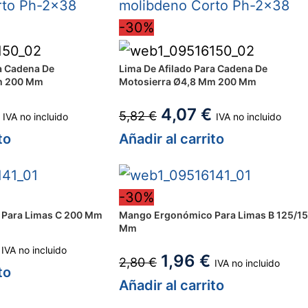
-30%
a Cadena De
Lima De Afilado Para Cadena De
m 200 Mm
Motosierra Ø4,8 Mm 200 Mm
4,07
€
5,82
€
IVA no incluido
IVA no incluido
to
Añadir al carrito
-30%
Para Limas C 200 Mm
Mango Ergonómico Para Limas B 125/1
Mm
IVA no incluido
1,96
€
2,80
€
IVA no incluido
to
Añadir al carrito