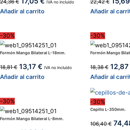
17,05
€
15,6
24,36
€
22,42
€
IVA no incluido
Añadir al carrito
Añadir al carri
-30%
-30%
Formón Mango Bilateral L-18mm.
Formón Mango Bilat
13,17
€
12,8
18,81
€
18,38
€
IVA no incluido
Añadir al carrito
Añadir al carri
-30%
-30%
Cepillo L-350mm.
Formón Mango Bilateral L-8mm.
74,
106,40
€