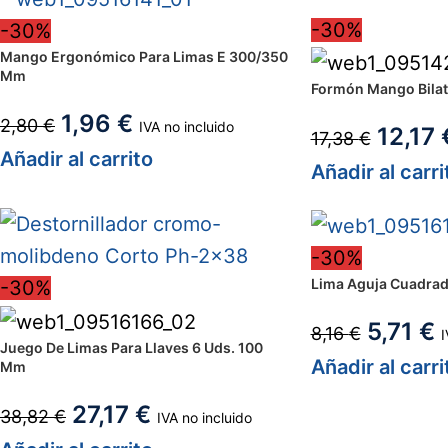
-30%
-30%
Mango Ergonómico Para Limas E 300/350
Mm
Formón Mango Bilat
1,96
€
2,80
€
IVA no incluido
12,17
17,38
€
Añadir al carrito
Añadir al carri
-30%
Lima Aguja Cuadrad
-30%
5,71
€
8,16
€
I
Juego De Limas Para Llaves 6 Uds. 100
Añadir al carri
Mm
27,17
€
38,82
€
IVA no incluido