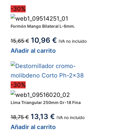
-30%
Formón Mango Bilateral L-6mm.
10,96
€
15,65
€
IVA no incluido
Añadir al carrito
-30%
Lima Triangular 250mm Gr-18 Fina
13,13
€
18,75
€
IVA no incluido
Añadir al carrito