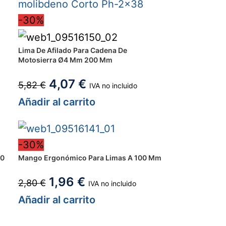
-30%
Lima De Afilado Para Cadena De
Motosierra Ø4 Mm 200 Mm
4,07
€
5,82
€
IVA no incluido
Añadir al carrito
-30%
50
Mango Ergonómico Para Limas A 100 Mm
1,96
€
2,80
€
IVA no incluido
Añadir al carrito