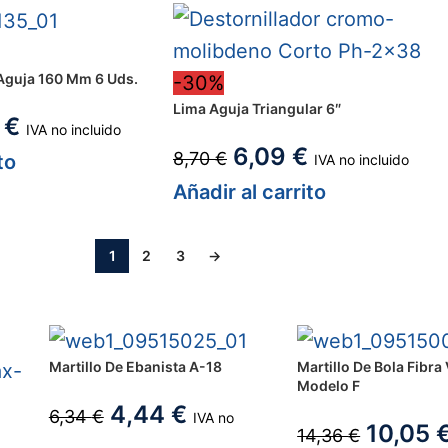
Aguja 160 Mm 6 Uds.
-30%
Lima Aguja Triangular 6″
2
€
IVA no incluido
6,09
€
8,70
€
to
IVA no incluido
Añadir al carrito
1
2
3
→
Martillo De Ebanista A-18
Martillo De Bola Fibra 
Modelo F
4,44
€
6,34
€
IVA no
10,05
14,36
€