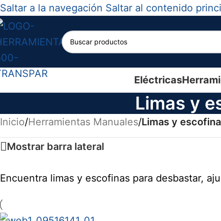
Saltar a la navegación
Saltar al contenido princ
Eléctricas
Herrami
Limas y e
Inicio
/
Herramientas Manuales
/
Limas y escofin
Mostrar barra lateral
Encuentra limas y escofinas para desbastar, aju