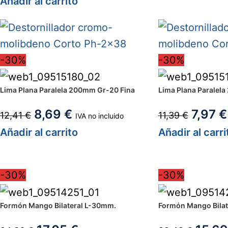
Añadir al carrito
-30%
-30%
Lima Plana Paralela 200mm Gr-20 Fina
Lima Plana Paralel
8,69
€
7,97
€
12,41
€
11,39
€
IVA no incluido
Añadir al carrito
Añadir al carri
-30%
-30%
Formón Mango Bilateral L-30mm.
Formón Mango Bilat