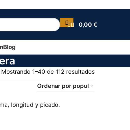
0,00
€
ín
Blog
era
Mostrando 1–40 de 112 resultados
rma, longitud y picado.