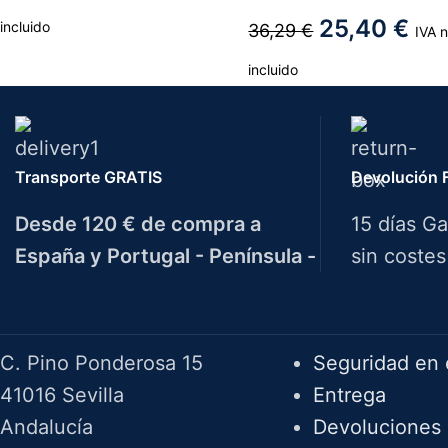
25,40
€
incluido
36,29
€
IVA 
incluido
Transporte GRATIS
Devolución F
Desde 120 € de compra a
15 días Ga
España y Portugal - Península -
sin costes
Herramientas Bazarot
F.A.Q.
C. Pino Ponderosa 15
Seguridad en 
41016 Sevilla
Entrega
Andalucía
Devoluciones