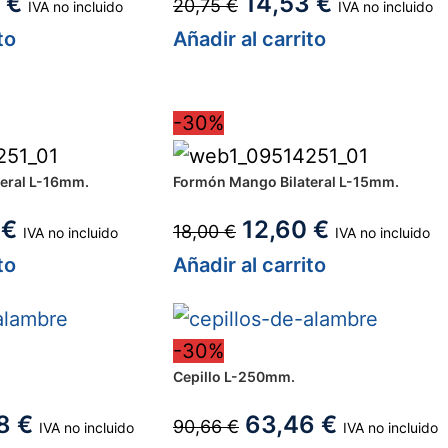
9
€
14,53
€
20,75
€
IVA no incluido
IVA no incluido
to
Añadir al carrito
-30%
eral L-16mm.
Formón Mango Bilateral L-15mm.
7
€
12,60
€
18,00
€
IVA no incluido
IVA no incluido
to
Añadir al carrito
-30%
Cepillo L-250mm.
48
€
63,46
€
90,66
€
IVA no incluido
IVA no incluido