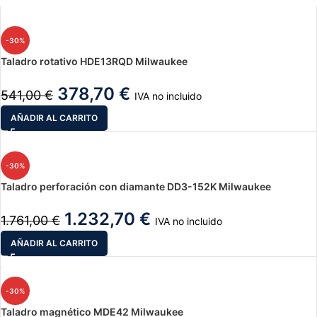
-30%
Taladro rotativo HDE13RQD Milwaukee
378,70
€
541,00
€
IVA no incluido
AÑADIR AL CARRITO
-30%
Taladro perforación con diamante DD3-152K Milwaukee
1.232,70
€
1.761,00
€
IVA no incluido
AÑADIR AL CARRITO
-30%
Taladro magnético MDE42 Milwaukee