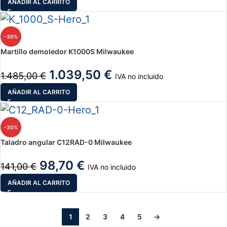
AÑADIR AL CARRITO
-30%
Martillo demoledor K1000S Milwaukee
1.039,50
€
1.485,00
€
IVA no incluido
AÑADIR AL CARRITO
-30%
Taladro angular C12RAD-0 Milwaukee
98,70
€
141,00
€
IVA no incluido
AÑADIR AL CARRITO
1
2
3
4
5
→