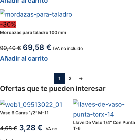
Añadir al carrito
-30%
Mordazas para taladro 100 mm
69,58
€
99,40
€
IVA no incluido
Añadir al carrito
1
2
→
Ofertas que te pueden interesar
Vaso 6 Caras 1/2″ M-11
Llave De Vaso 1/4″ Con Punta
3,28
€
4,68
€
T-6
IVA no