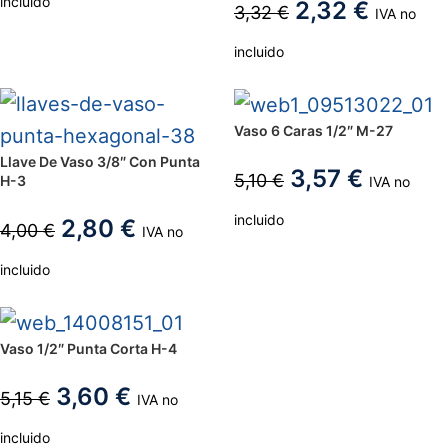
incluido
2,32
€
3,32
€
IVA no
incluido
Vaso 6 Caras 1/2″ M-27
Llave De Vaso 3/8″ Con Punta
3,57
€
5,10
€
H-3
IVA no
incluido
2,80
€
4,00
€
IVA no
incluido
Vaso 1/2″ Punta Corta H-4
3,60
€
5,15
€
IVA no
incluido