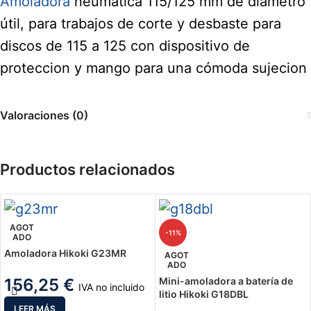
Amoladora
neumática 115/125 mm de diámetro
útil, para trabajos de corte y desbaste para
discos de 115 a 125 con dispositivo de
proteccion y mango para una cómoda sujecion
Valoraciones (0)
Productos relacionados
AGOT
-11%
ADO
Amoladora Hikoki G23MR
AGOT
ADO
156,25
€
Mini-amoladora a batería de
IVA no incluido
litio Hikoki G18DBL
LEER MÁS