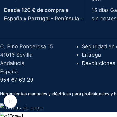
Desde 120 € de compra a
15 días Ga
España y Portugal - Península -
sin costes
Herramientas Bazarot
F.A.Q.
C. Pino Ponderosa 15
Seguridad en 
41016 Sevilla
Entrega
Andalucía
Devoluciones
España
954 67 63 29
Herramientas manuales y eléctricas para profesionales y br
Haga clic para ampliar