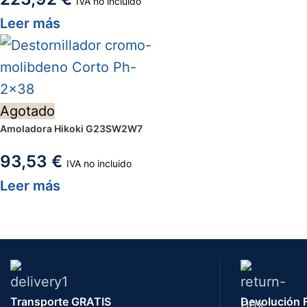
IVA no incluido
Leer más
Agotado
Amoladora Hikoki G23SW2W7
93,53
€
IVA no incluido
Leer más
Transporte GRATIS
Devolución F