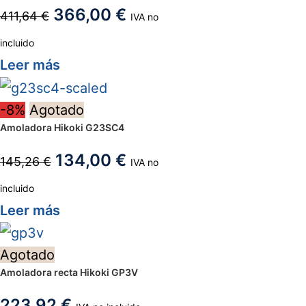
366,00
€
411,64
€
IVA no
incluido
Leer más
-8%
Agotado
Amoladora Hikoki G23SC4
134,00
€
145,26
€
IVA no
incluido
Leer más
Agotado
Amoladora recta Hikoki GP3V
223,92
€