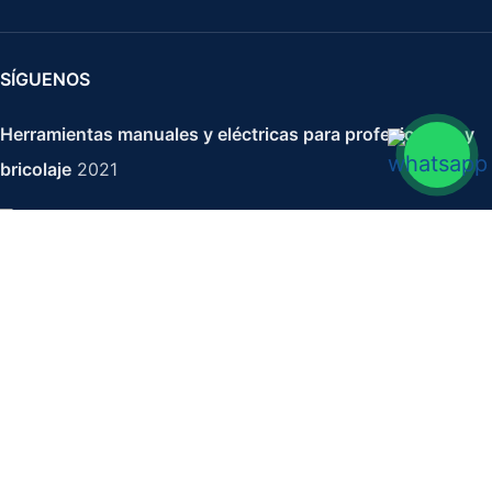
SÍGUENOS
Herramientas manuales y eléctricas para profesionales y
bricolaje
2021
Blister 1 Uds Brocas Hss Din388 7 Mm
2,93
€
4,19
€
IVA no incluido
-
+