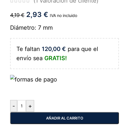
(
1
valoración de cliente)
2,93
€
4,19
€
IVA no incluido
Diámetro: 7 mm
Te faltan
120,00
€
para que el
envío sea
GRATIS!
-
+
AÑADIR AL CARRITO