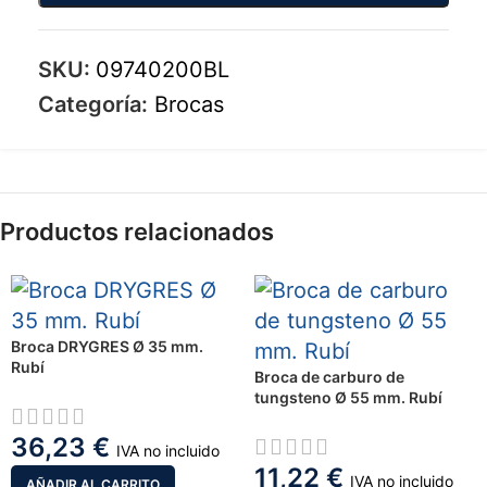
SKU:
09740200BL
Categoría:
Brocas
Productos relacionados
Broca DRYGRES Ø 35 mm.
Rubí
Broca de carburo de
tungsteno Ø 55 mm. Rubí
36,23
€
IVA no incluido
11,22
€
IVA no incluido
AÑADIR AL CARRITO