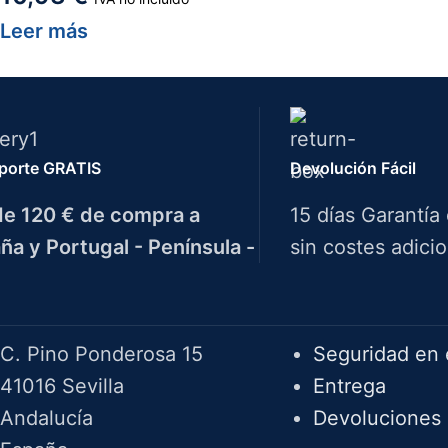
Leer más
porte GRATIS
Devolución Fácil
e 120 € de compra a
15 días Garantía
ña y Portugal - Península -
sin costes adicio
Herramientas Bazarot
F.A.Q.
C. Pino Ponderosa 15
Seguridad en 
41016 Sevilla
Entrega
Andalucía
Devoluciones