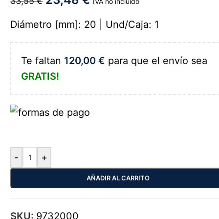
33,55
€
IVA no incluido
Diámetro [mm]: 20 | Und/Caja: 1
Te faltan
120,00
€
para que el envío sea
GRATIS!
-
+
AÑADIR AL CARRITO
SKU:
9732000