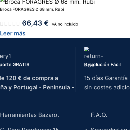
Broca FORAGRES Ø 68 mm. Rubí
66,43
€
IVA no incluido
Leer más
porte GRATIS
Devolución Fácil
e 120 € de compra a
15 días Garantía
ña y Portugal - Península -
sin costes adicio
Herramientas Bazarot
F.A.Q.
C. Pino Ponderosa 15
Seguridad en 