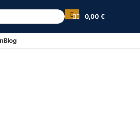
0,00
€
ín
Blog