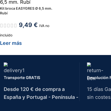
Kit broca EASYGRES Ø 6,5 mm.
Rubí
9,49
€
IVA no
incluido
Leer más
Transporte GRATIS
Devolución F
Desde 120 € de compra a
15 días Ga
España y Portugal - Península -
sin costes
Herramientas Bazarot
F.A.Q.