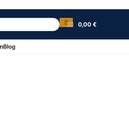
0,00
€
ín
Blog