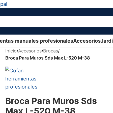
ipal
entas manuales profesionales
Accesorios
Jard
Inicio
/
Accesorios
/
Brocas
/
Broca Para Muros Sds Max L-520 M-38
Broca Para Muros Sds
Max L-520 M-38