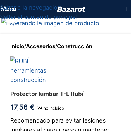
Saltar a la navegación
Menú
Saltar al contenido principal
Haga clic para ampliar
Inicio
/
Accesorios
/
Construcción
Protector lumbar T-L Rubí
17,56
€
IVA no incluido
Recomendado para evitar lesiones
lumbares al cargar peso o mantener