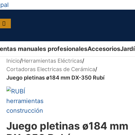
ipal
entas manuales profesionales
Accesorios
Jard
Inicio
/
Herramientas Eléctricas
/
Cortadoras Electricas de Cerámica
/
Juego pletinas ø184 mm DX-350 Rubí
Juego pletinas ø184 mm