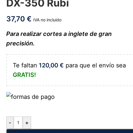
DX-350 Rubí
37,70
€
IVA no incluido
Para realizar cortes a inglete de gran
precisión.
Te faltan
120,00
€
para que el envío sea
GRATIS!
-
+