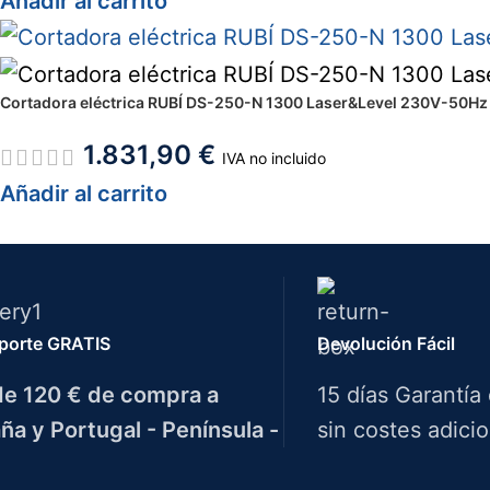
Añadir al carrito
Cortadora eléctrica RUBÍ DS-250-N 1300 Laser&Level 230V-50Hz
1.831,90
€
IVA no incluido
Añadir al carrito
porte GRATIS
Devolución Fácil
e 120 € de compra a
15 días Garantía
ña y Portugal - Península -
sin costes adicio
Herramientas Bazarot
F.A.Q.