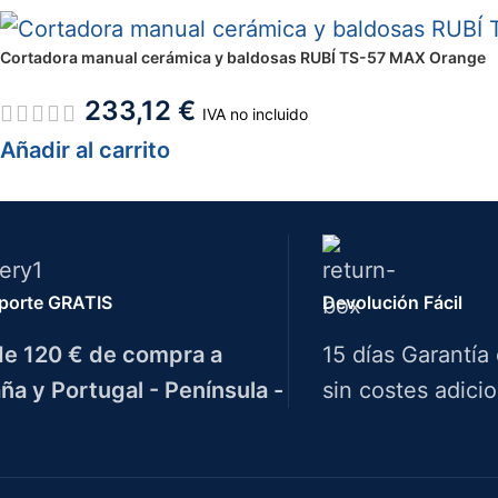
Cortadora manual cerámica y baldosas RUBÍ TS-57 MAX Orange
233,12
€
IVA no incluido
Añadir al carrito
porte GRATIS
Devolución Fácil
e 120 € de compra a
15 días Garantía
ña y Portugal - Península -
sin costes adicio
Herramientas Bazarot
F.A.Q.