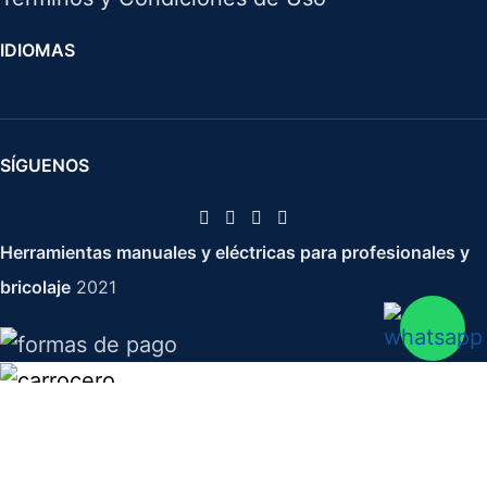
IDIOMAS
SÍGUENOS
Herramientas manuales y eléctricas para profesionales y
bricolaje
2021
Destornillador cromo-molibdeno Corto Pz-2x38
2,27
€
3,24
€
IVA no incluido