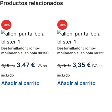
Productos relacionados
-30%
-30%
Destornillador cromo-
Destornillador cromo-
molibdeno allen bola 8×150
molibdeno allen bola 6×125
3,47
€
3,35
€
4,95
€
4,78
€
IVA no
IVA no
incluido
incluido
Añadir al carrito
Añadir al carrito