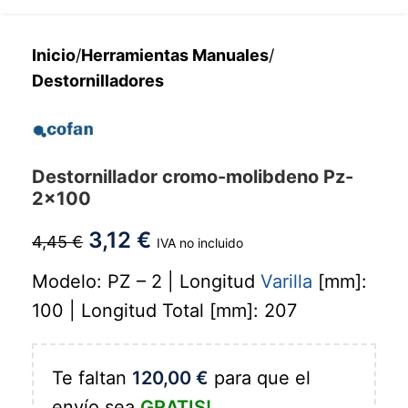
Inicio
/
Herramientas Manuales
/
Destornilladores
Destornillador cromo-molibdeno Pz-
2x100
3,12
€
4,45
€
IVA no incluido
Modelo: PZ – 2 | Longitud
Varilla
[mm]:
100 | Longitud Total [mm]: 207
Te faltan
120,00
€
para que el
envío sea
GRATIS!