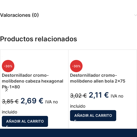
Valoraciones (0)
Productos relacionados
-30%
-30%
Destornillador cromo-
Destornillador cromo-
molibdeno cabeza hexagonal
molibdeno allen bola 2×75
Ph-1×80
2,11
€
3,02
€
IVA no
2,69
€
3,85
€
IVA no
incluido
incluido
AÑADIR AL CARRITO
AÑADIR AL CARRITO