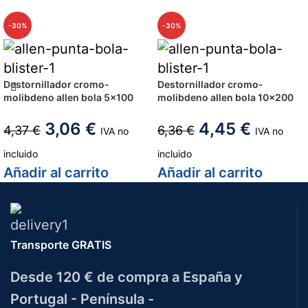
-30%
-30%
Destornillador cromo-
Destornillador cromo-
molibdeno allen bola 5×100
molibdeno allen bola 10×200
3,06
€
4,45
€
4,37
€
6,36
€
IVA no
IVA no
incluido
incluido
Añadir al carrito
Añadir al carrito
Transporte GRATIS
Desde 120 € de compra a España y
Portugal - Península -