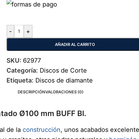
-
+
AÑADIR AL CARRITO
SKU:
62977
Categoría:
Discos de Corte
Etiqueta:
Discos de diamante
DESCRIPCIÓN
VALORACIONES (0)
antado Ø100 mm BUFF Bl.
al de la
construcción
, unos acabados excelentes