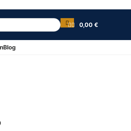
0,00
€
ín
Blog
o