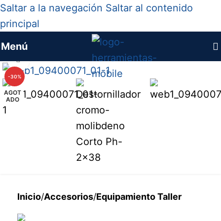
Saltar a la navegación
Saltar al contenido
principal
Menú
Haga clic para ampliar
-30%
AGOT
ADO
Inicio
/
Accesorios
/
Equipamiento Taller