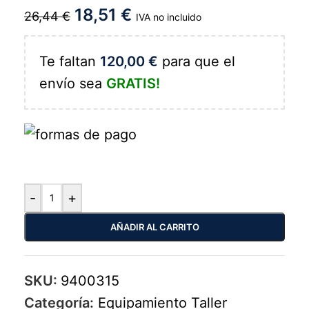
18,51
€
26,44
€
IVA no incluido
Te faltan
120,00
€
para que el
envío sea
GRATIS!
-
+
AÑADIR AL CARRITO
SKU:
9400315
Categoría:
Equipamiento Taller