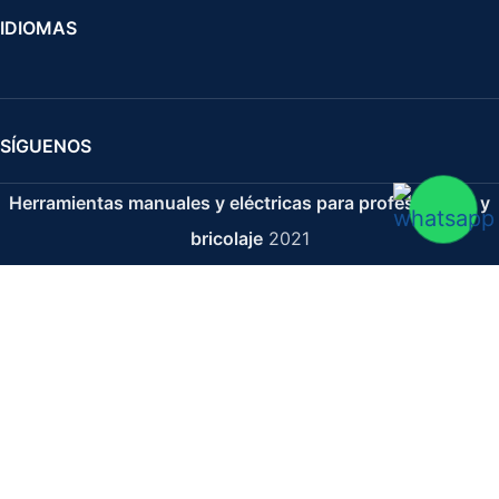
IDIOMAS
SÍGUENOS
Herramientas manuales y eléctricas para profesionales y
bricolaje
2021
Separador Espuma (1/3 Cajon) Carraca 1/4"
18,51
€
26,44
€
IVA no incluido