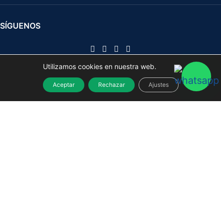
SÍGUENOS
Herramientas manuales y eléctricas para profesionales y
Utilizamos cookies en nuestra web.
bricolaje
2021
Aceptar
Rechazar
Ajustes
Separador Espuma (1/3 Cajon) Combi Carraca
18,51
€
26,44
€
IVA no incluido
-
+