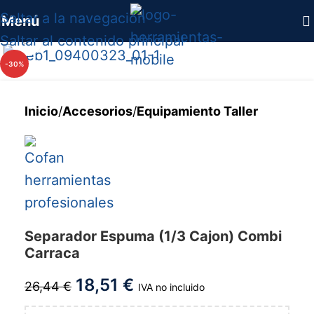
Saltar a la navegación
Menú
Saltar al contenido principal
Haga clic para ampliar
-30%
Inicio
/
Accesorios
/
Equipamiento Taller
Separador Espuma (1/3 Cajon) Combi
Carraca
18,51
€
26,44
€
IVA no incluido