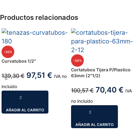
Productos relacionados
-30%
Curvatubos 1/2″
-30%
Cortatubos Tijera P/Plastico
97,51
€
139,30
€
63mm (2″1/2)
IVA no
incluido
70,40
€
100,57
€
IVA
no incluido
AÑADIR AL CARRITO
AÑADIR AL CARRITO