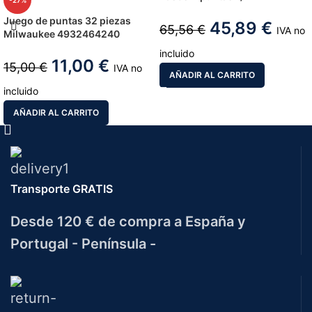
-27%
Juego de puntas 32 piezas
45,89
€
65,56
€
IVA no
Milwaukee 4932464240
incluido
11,00
€
15,00
€
IVA no
AÑADIR AL CARRITO
incluido
AÑADIR AL CARRITO
Transporte GRATIS
Desde 120 € de compra a España y
Portugal - Península -