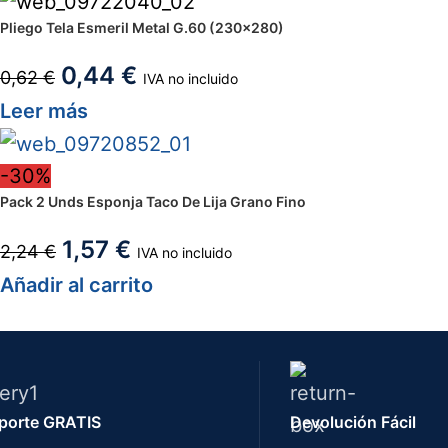
Pliego Tela Esmeril Metal G.60 (230×280)
0,44
€
0,62
€
IVA no incluido
Leer más
-30%
Pack 2 Unds Esponja Taco De Lija Grano Fino
1,57
€
2,24
€
IVA no incluido
Añadir al carrito
porte GRATIS
Devolución Fácil