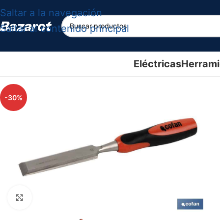
Saltar a la navegación
Saltar al contenido principal
Eléctricas
Herrami
-30%
Haga clic para ampliar