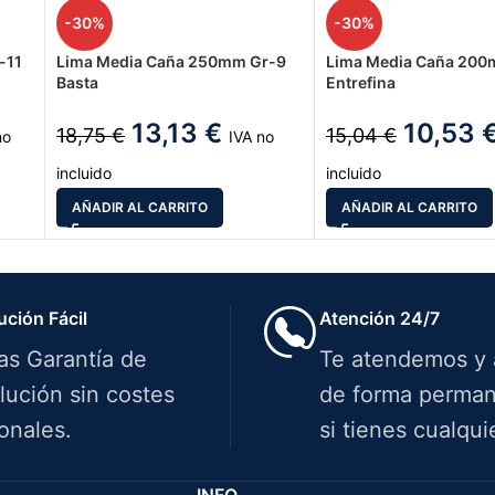
-30%
-30%
-11
Lima Media Caña 250mm Gr-9
Lima Media Caña 200
Basta
Entrefina
13,13
€
10,53
18,75
€
15,04
€
no
IVA no
incluido
incluido
AÑADIR AL CARRITO
AÑADIR AL CARRITO
ución Fácil
Atención 24/7
ías Garantía de
Te atendemos y
lución sin costes
de forma perman
onales.
si tienes cualqui