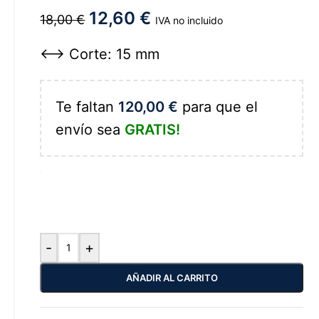
12,60
€
18,00
€
IVA no incluido
<--> Corte: 15 mm
Te faltan
120,00
€
para que el
envío sea
GRATIS!
-
+
AÑADIR AL CARRITO