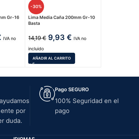
-30%
mm Gr-16
Lima Media Caña 200mm Gr-10
Basta
€
9,93
€
14,19
€
IVA no
IVA no
incluido
AÑADIR AL CARRITO
Pago SEGURO
 ayudamos
100% Seguridad en el
ente por
pago
er duda.