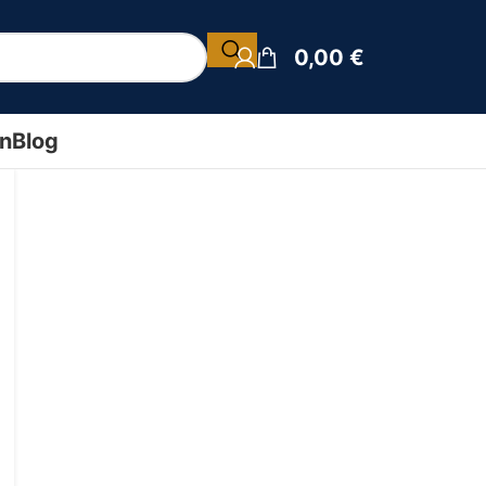
0,00
€
ín
Blog