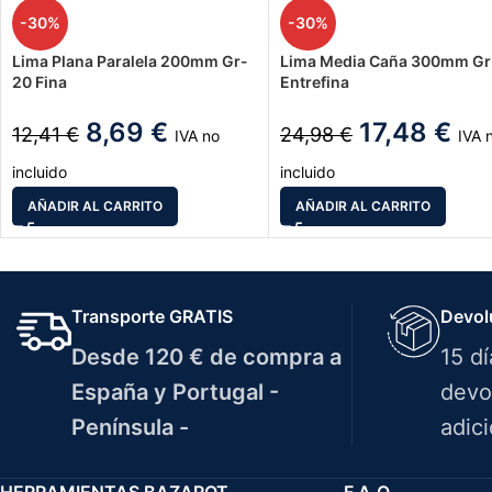
-30%
-30%
Lima Plana Paralela 200mm Gr-
Lima Media Caña 300mm Gr
20 Fina
Entrefina
8,69
€
17,48
€
12,41
€
24,98
€
IVA no
IVA 
incluido
incluido
AÑADIR AL CARRITO
AÑADIR AL CARRITO
Transporte GRATIS
Devol
Desde 120 € de compra a
15 d
España y Portugal -
devo
Península -
adici