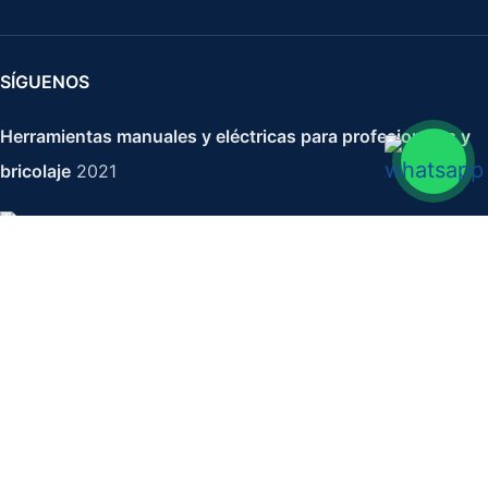
SÍGUENOS
Herramientas manuales y eléctricas para profesionales y
bricolaje
2021
Formón Mango Bilateral L-30 mm.
17,05
€
24,36
€
IVA no incluido
-
+