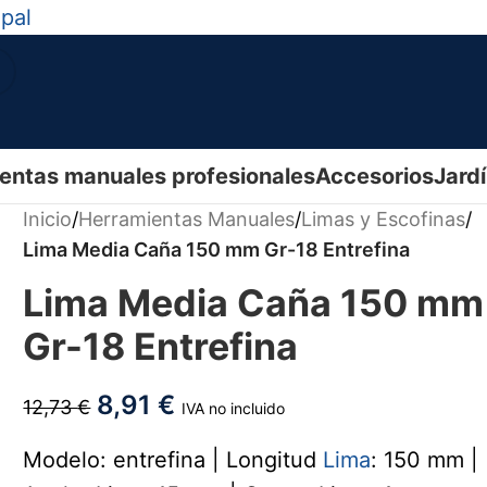
ipal
entas manuales profesionales
Accesorios
Jard
Inicio
/
Herramientas Manuales
/
Limas y Escofinas
/
Lima Media Caña 150 mm Gr-18 Entrefina
Lima Media Caña 150 mm
Gr-18 Entrefina
8,91
€
12,73
€
IVA no incluido
Modelo: entrefina | Longitud
Lima
: 150 mm |