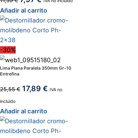
11,39
€
IVA no incluido
Añadir al carrito
-30%
Lima Plana Paralela 350mm Gr-10
Entrefina
17,89
€
25,55
€
IVA no
incluido
Añadir al carrito