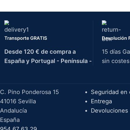
Transporte GRATIS
Devolución F
Desde 120 € de compra a
15 días Ga
España y Portugal - Península -
sin costes
Herramientas Bazarot
F.A.Q.
C. Pino Ponderosa 15
Seguridad en 
41016 Sevilla
Entrega
Andalucía
Devoluciones
España
954 67 63 29