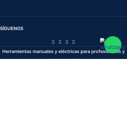
SÍGUENOS
Herramientas manuales y eléctricas para profesionales y
bricolaje
2021
Lima Redonda 200 mm Gr-16 Fina
8,18
€
11,68
€
IVA no incluido
-
+