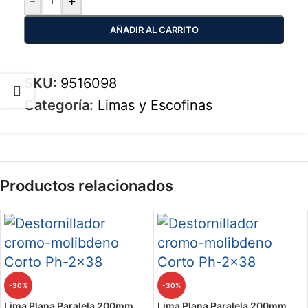
-
+
AÑADIR AL CARRITO
SKU:
9516098
Categoría:
Limas y Escofinas
Productos relacionados
-30%
-30%
Lima Plana Paralela 200mm
Lima Plana Paralela 200mm