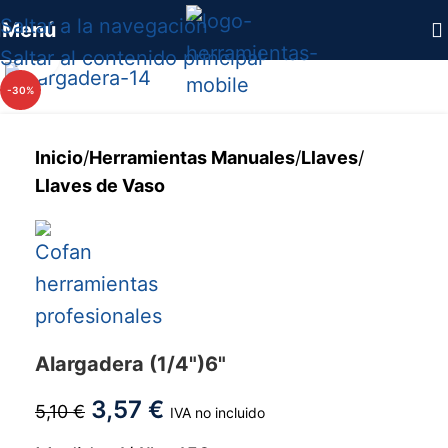
Saltar a la navegación
Menú
Haga clic para ampliar
Saltar al contenido principal
-30%
Inicio
/
Herramientas Manuales
/
Llaves
/
Llaves de Vaso
Alargadera (1/4")6"
3,57
€
5,10
€
IVA no incluido