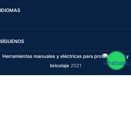
IDIOMAS
SÍGUENOS
Herramientas manuales y eléctricas para profesionales y
bricolaje
2021
Llave De Vaso 1/2" - 10 Mm ( S. Larga )
5,02
€
7,18
€
IVA no incluido