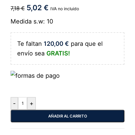
5,02
€
7,18
€
IVA no incluido
Medida s.w: 10
Te faltan
120,00
€
para que el
envío sea
GRATIS!
-
+
AÑADIR AL CARRITO