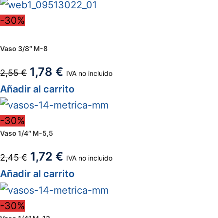
-30%
Vaso 3/8″ M-8
1,78
€
2,55
€
IVA no incluido
Añadir al carrito
-30%
Vaso 1/4″ M-5,5
1,72
€
2,45
€
IVA no incluido
Añadir al carrito
-30%