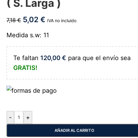
( S. Larga )
5,02
€
7,18
€
IVA no incluido
Medida s.w: 11
Te faltan
120,00
€
para que el envío sea
GRATIS!
-
+
AÑADIR AL CARRITO