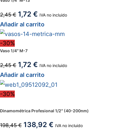
Vaso 1/4″ M-13
1,72
€
2,45
€
IVA no incluido
Añadir al carrito
-30%
Vaso 1/4″ M-7
1,72
€
2,45
€
IVA no incluido
Añadir al carrito
-30%
Dinamométrica Profesional 1/2″ (40-200nm)
138,92
€
198,45
€
IVA no incluido