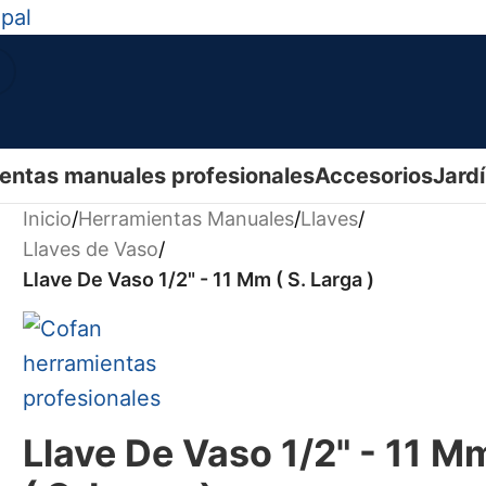
ipal
entas manuales profesionales
Accesorios
Jard
Inicio
/
Herramientas Manuales
/
Llaves
/
Llaves de Vaso
/
Llave De Vaso 1/2" - 11 Mm ( S. Larga )
Llave De Vaso 1/2" - 11 M