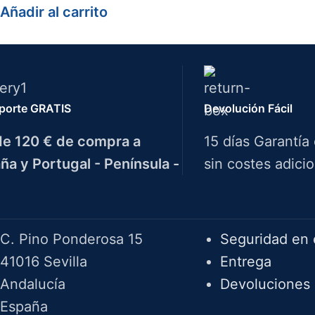
Añadir al carrito
porte GRATIS
Devolución Fácil
e 120 € de compra a
15 días Garantía
ña y Portugal - Península -
sin costes adicio
Herramientas Bazarot
F.A.Q.
C. Pino Ponderosa 15
Seguridad en 
41016 Sevilla
Entrega
Andalucía
Devoluciones
España