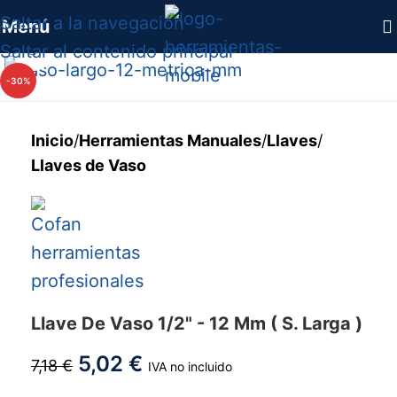
Saltar a la navegación
Menú
Saltar al contenido principal
Haga clic para ampliar
-30%
Inicio
/
Herramientas Manuales
/
Llaves
/
Llaves de Vaso
Llave De Vaso 1/2" - 12 Mm ( S. Larga )
5,02
€
7,18
€
IVA no incluido