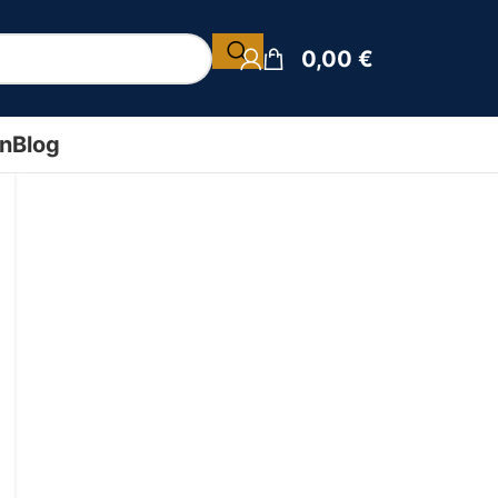
0,00
€
ín
Blog