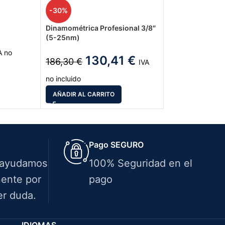
-30%
Dinamométrica Profesional 3/8″
(5-25nm)
A no
130,41
€
186,30
€
IVA
no incluido
AÑADIR AL CARRITO
Pago SEGURO
 ayudamos
100% Seguridad en el
ente por
pago
er duda.