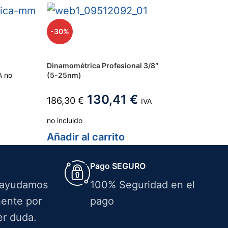
-30%
Dinamométrica Profesional 3/8″
A no
(5-25nm)
130,41
€
186,30
€
IVA
o
no incluido
Añadir al carrito
Pago SEGURO
 ayudamos
100% Seguridad en el
ente por
pago
er duda.