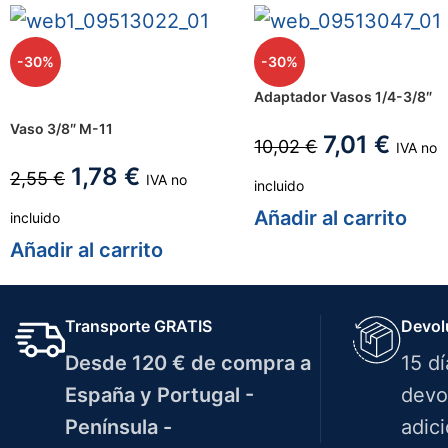
-30%
-30%
Adaptador Vasos 1/4-3/8″
Vaso 3/8″ M-11
7,01
€
10,02
€
IVA no
1,78
€
2,55
€
IVA no
incluido
Añadir al carrito
incluido
Añadir al carrito
Transporte GRATIS
Devol
Desde 120 € de compra a
15 d
España y Portugal -
devo
Península -
adici