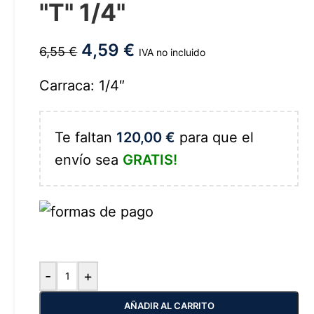
"T" 1/4"
4,59
€
6,55
€
IVA no incluido
Carraca: 1/4″
Te faltan
120,00
€
para que el
envío sea
GRATIS!
-
+
AÑADIR AL CARRITO