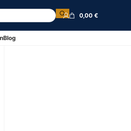
0,00
€
ín
Blog