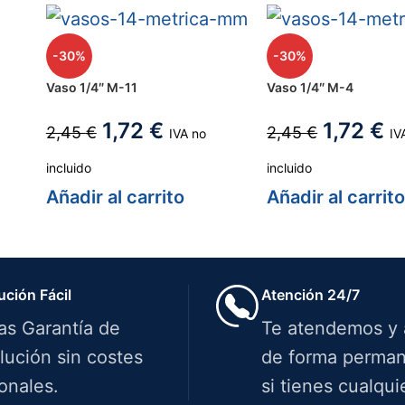
-30%
-30%
Vaso 1/4″ M-11
Vaso 1/4″ M-4
1,72
€
1,72
€
2,45
€
2,45
€
IVA no
IV
incluido
incluido
Añadir al carrito
Añadir al carrit
ución Fácil
Atención 24/7
ías Garantía de
Te atendemos y
lución sin costes
de forma perman
onales.
si tienes cualqui