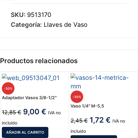
SKU:
9513170
Categoría:
Llaves de Vaso
Productos relacionados
-30%
-30%
Adaptador Vasos 3/8-1/2″
Vaso 1/4″ M-5,5
9,00
€
12,85
€
IVA no
1,72
€
2,45
€
IVA no
incluido
incluido
AÑADIR AL CARRITO