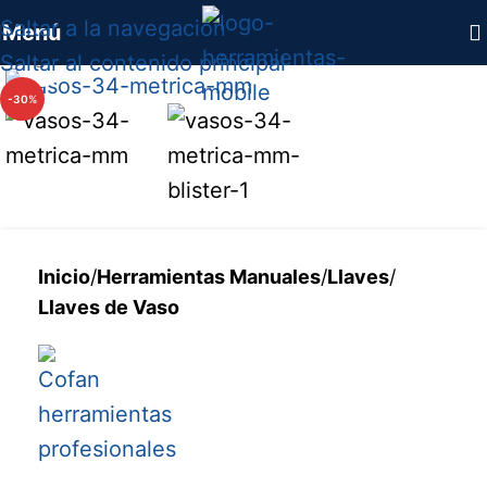
Saltar a la navegación
Menú
Saltar al contenido principal
Haga clic para ampliar
-30%
Inicio
/
Herramientas Manuales
/
Llaves
/
Llaves de Vaso