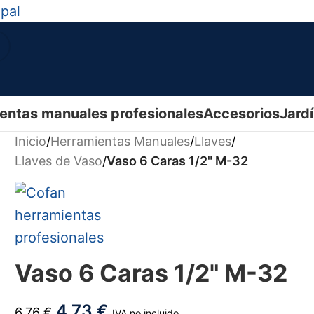
ipal
entas manuales profesionales
Accesorios
Jard
Inicio
/
Herramientas Manuales
/
Llaves
/
Llaves de Vaso
/
Vaso 6 Caras 1/2" M-32
Vaso 6 Caras 1/2" M-32
4,73
€
6,76
€
IVA no incluido