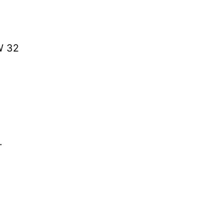
W 32
.