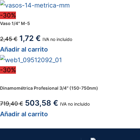
-30%
Vaso 1/4″ M-5
1,72
€
2,45
€
IVA no incluido
Añadir al carrito
-30%
Dinamométrica Profesional 3/4″ (150-750nm)
503,58
€
719,40
€
IVA no incluido
Añadir al carrito