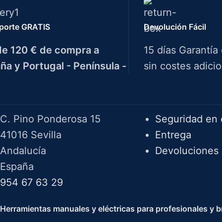
porte GRATIS
Devolución Fácil
e 120 € de compra a
15 días Garantía
ña y Portugal - Península -
sin costes adicio
Herramientas Bazarot
F.A.Q.
C. Pino Ponderosa 15
Seguridad en 
41016 Sevilla
Entrega
Andalucía
Devoluciones
España
954 67 63 29
Herramientas manuales y eléctricas para profesionales y br