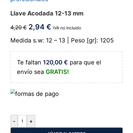
Llave Acodada 12-13 mm
2,94
€
4,20
€
IVA no incluido
Medida s.w: 12 – 13 | Peso [gr]: 1205
Te faltan
120,00
€
para que el
envío sea
GRATIS!
-
+