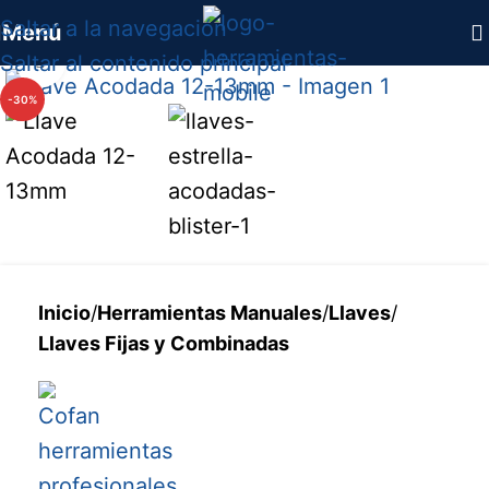
Saltar a la navegación
Menú
Saltar al contenido principal
Haga clic para ampliar
-30%
Inicio
/
Herramientas Manuales
/
Llaves
/
Llaves Fijas y Combinadas