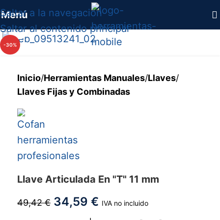
Saltar a la navegación
Menú
Saltar al contenido principal
Haga clic para ampliar
-30%
Inicio
/
Herramientas Manuales
/
Llaves
/
Llaves Fijas y Combinadas
Llave Articulada En "T" 11 mm
34,59
€
49,42
€
IVA no incluido