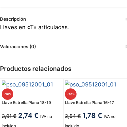
Descripción
Llaves en «T» articuladas.
Valoraciones (0)
Productos relacionados
-30%
-30%
Llave Estrella Plana 18-19
Llave Estrella Plana 16-17
2,74
€
1,78
€
3,91
€
2,54
€
IVA no
IVA no
incluido
incluido