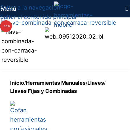
Saltar a la navegación
Menú
Haga clic para ampliar
Saltar al contenido principal
-30%
Inicio
/
Herramientas Manuales
/
Llaves
/
Llaves Fijas y Combinadas