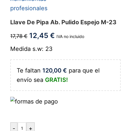
Llave De Pipa Ab. Pulido Espejo M-23
12,45
€
17,78
€
IVA no incluido
Medida s.w: 23
Te faltan
120,00
€
para que el
envío sea
GRATIS!
-
+