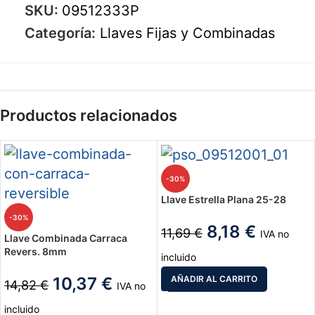
SKU:
09512333P
Categoría:
Llaves Fijas y Combinadas
Productos relacionados
-30%
Llave Estrella Plana 25-28
-30%
8,18
€
11,69
€
IVA no
Llave Combinada Carraca
Revers. 8mm
incluido
10,37
€
AÑADIR AL CARRITO
14,82
€
IVA no
incluido