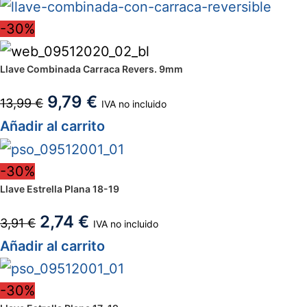
-30%
Llave Combinada Carraca Revers. 9mm
9,79
€
13,99
€
IVA no incluido
Añadir al carrito
-30%
Llave Estrella Plana 18-19
2,74
€
3,91
€
IVA no incluido
Añadir al carrito
-30%