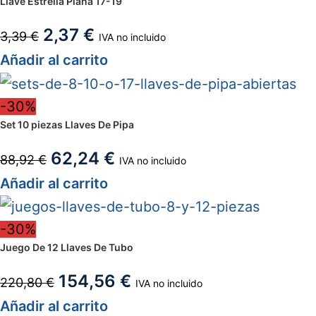
Llave Estrella Plana 17-19
2,37
€
3,39
€
IVA no incluido
Añadir al carrito
-30%
Set 10 piezas Llaves De Pipa
62,24
€
88,92
€
IVA no incluido
Añadir al carrito
-30%
Juego De 12 Llaves De Tubo
154,56
€
220,80
€
IVA no incluido
Añadir al carrito