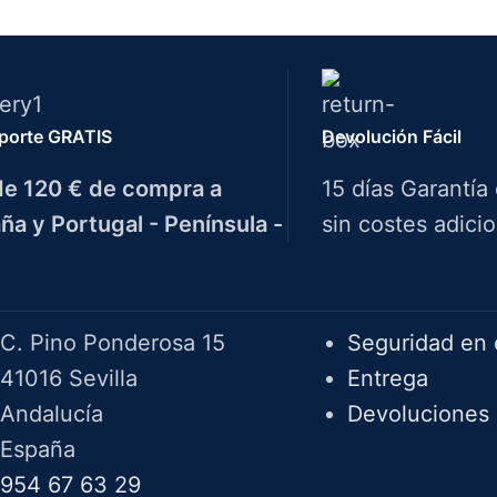
porte GRATIS
Devolución Fácil
e 120 € de compra a
15 días Garantía
ña y Portugal - Península -
sin costes adicio
Herramientas Bazarot
F.A.Q.
C. Pino Ponderosa 15
Seguridad en 
41016 Sevilla
Entrega
Andalucía
Devoluciones
España
954 67 63 29