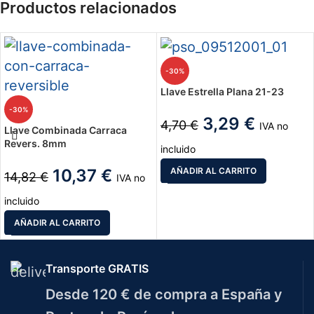
Productos relacionados
-30%
Llave Estrella Plana 21-23
-30%
3,29
€
4,70
€
IVA no
Llave Combinada Carraca
Revers. 8mm
incluido
10,37
€
AÑADIR AL CARRITO
14,82
€
IVA no
incluido
AÑADIR AL CARRITO
Transporte GRATIS
Desde 120 € de compra a España y