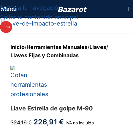
Saltar a la navegación
Menú
Saltar al contenido principal
Haga clic para ampliar
-30%
Inicio
/
Herramientas Manuales
/
Llaves
/
Llaves Fijas y Combinadas
Llave Estrella de golpe M-90
226,91
€
324,16
€
IVA no incluido