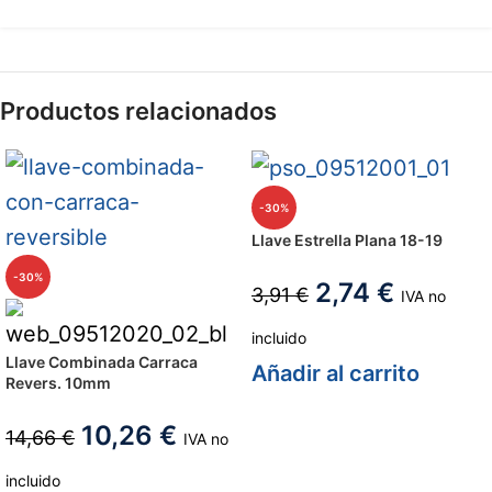
Productos relacionados
-30%
Llave Estrella Plana 18-19
-30%
2,74
€
3,91
€
IVA no
incluido
Llave Combinada Carraca
Añadir al carrito
Revers. 10mm
10,26
€
14,66
€
IVA no
incluido