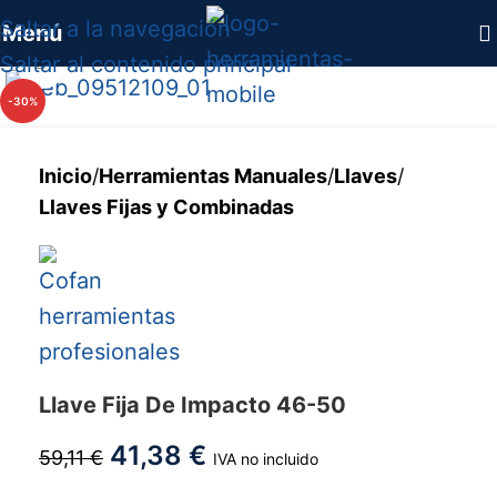
Saltar a la navegación
Menú
Saltar al contenido principal
Haga clic para ampliar
-30%
Inicio
/
Herramientas Manuales
/
Llaves
/
Llaves Fijas y Combinadas
Llave Fija De Impacto 46-50
41,38
€
59,11
€
IVA no incluido