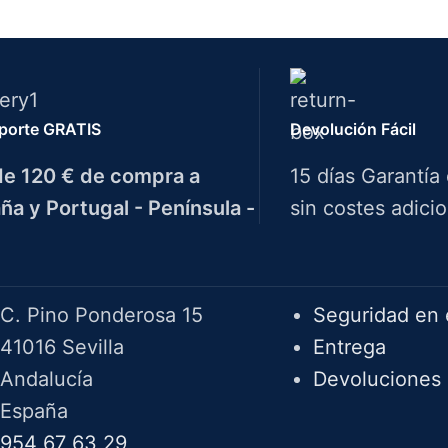
porte GRATIS
Devolución Fácil
e 120 € de compra a
15 días Garantía
ña y Portugal - Península -
sin costes adicio
Herramientas Bazarot
F.A.Q.
C. Pino Ponderosa 15
Seguridad en 
41016 Sevilla
Entrega
Andalucía
Devoluciones
España
954 67 63 29