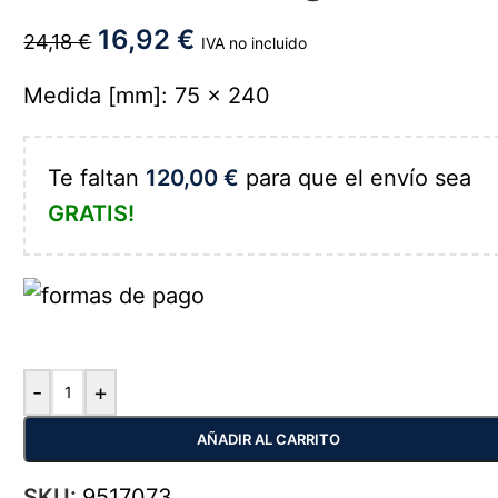
16,92
€
24,18
€
IVA no incluido
Medida [mm]: 75 x 240
Te faltan
120,00
€
para que el envío sea
GRATIS!
-
+
AÑADIR AL CARRITO
SKU:
9517073