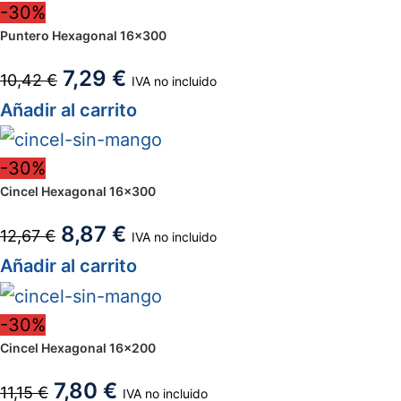
-30%
Puntero Hexagonal 16×300
7,29
€
10,42
€
IVA no incluido
Añadir al carrito
-30%
Cincel Hexagonal 16×300
8,87
€
12,67
€
IVA no incluido
Añadir al carrito
-30%
Cincel Hexagonal 16×200
7,80
€
11,15
€
IVA no incluido