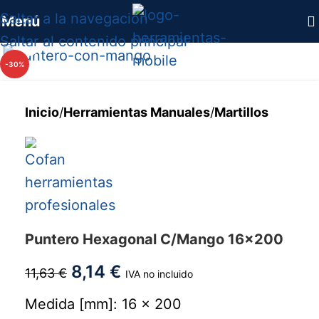
Saltar a la navegación
Menú
Haga clic para ampliar
Saltar al contenido principal
-30%
Inicio
/
Herramientas Manuales
/
Martillos
Puntero Hexagonal C/Mango 16x200
8,14
€
11,63
€
IVA no incluido
Medida [mm]: 16 x 200