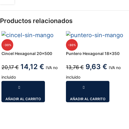
Productos relacionados
-30%
-30%
Cincel Hexagonal 20×500
Puntero Hexagonal 18×350
14,12
€
9,63
€
20,17
€
13,76
€
IVA no
IVA no
incluido
incluido
AÑADIR AL CARRITO
AÑADIR AL CARRITO