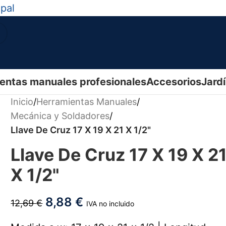
ipal
entas manuales profesionales
Accesorios
Jard
Inicio
/
Herramientas Manuales
/
Mecánica y Soldadores
/
Llave De Cruz 17 X 19 X 21 X 1/2"
Llave De Cruz 17 X 19 X 2
X 1/2"
8,88
€
12,69
€
IVA no incluido