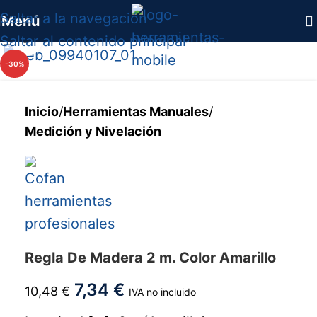
Saltar a la navegación
Menú
Haga clic para ampliar
Saltar al contenido principal
-30%
Inicio
/
Herramientas Manuales
/
Medición y Nivelación
Regla De Madera 2 m. Color Amarillo
7,34
€
10,48
€
IVA no incluido