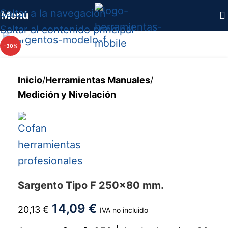
Saltar a la navegación
Menú
Haga clic para ampliar
Saltar al contenido principal
-30%
Inicio
/
Herramientas Manuales
/
Medición y Nivelación
Sargento Tipo F 250x80 mm.
14,09
€
20,13
€
IVA no incluido